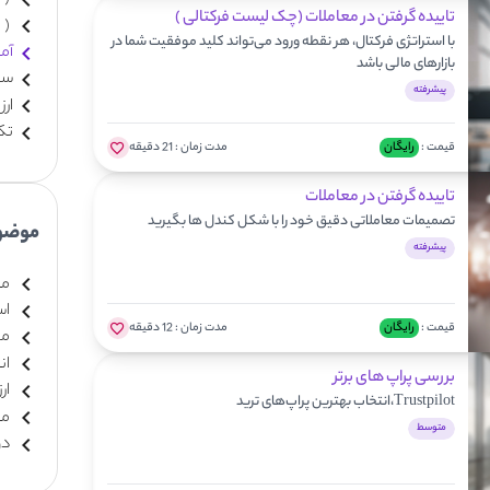
(
تاییده گرفتن در معاملات (چک لیست فرکتالی )
(
با استراتژی فرکتال، هر نقطه ورود می‌تواند کلید موفقیت شما در
آم
بازارهای مالی باشد
سها
پیشرفته
ارز
تک
قیمت :
رایگان
مدت زمان :
21 دقیقه
تاییده گرفتن در معاملات
تصمیمات معاملاتی دقیق خود را با شکل کندل ها بگیرید
موضو
پیشرفته
مد
است
قیمت :
رایگان
مدت زمان :
12 دقیقه
مبا
ان
بررسی پراپ های برتر
ار
Trustpilot،انتخاب بهترین پراپ‌های ترید
مع
متوسط
دوره 