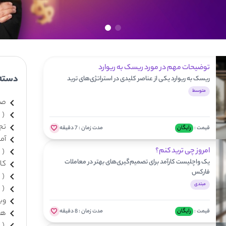
توضیحات مهم در مورد ریسک به ریوارد
دسته
ریسک به ریوارد یکی از عناصر کلیدی در استراتژی‌های ترید
متوسط
صر
(
تج
قیمت :
رایگان
مدت زمان :
7 دقیقه
آم
امروز چی ترید کنم؟
(
یک واچلیست کارآمد برای تصمیم‌گیری‌های بهتر در معاملات
کا
فارکس
(
مبتدی
(
وبی
قیمت :
رایگان
مدت زمان :
8 دقیقه
هو