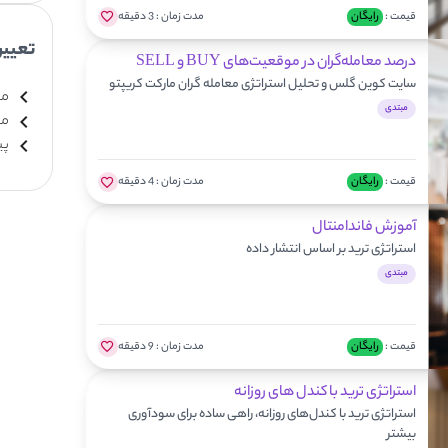
قیمت :
رایگان
مدت زمان :
3 دقیقه
تعیی
درصد معامله‌گران در موقعیت‌های BUY و SELL
سایت کوین گلس و تحلیل استراتژی معامله گران مارکت کریپتو
مب
مبتدی
مت
پی
قیمت :
رایگان
مدت زمان :
4 دقیقه
آموزش فاندامنتال
استراتژی ترید بر اساس انتشار داده
مبتدی
قیمت :
رایگان
مدت زمان :
9 دقیقه
استراتژی ترید با کندل های روزانه
استراتژی ترید با کندل‌های روزانه، راهی ساده برای سودآوری
بیشتر