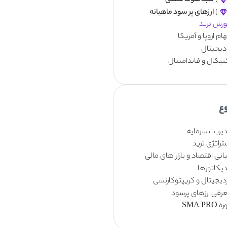
)
سبد هولد فصلی
)
ارزهای پر سود ماهیانه
وزش ترید
م اروپا و آمریکا
 دیجیتال
نیکال و فاندامنتال
ع
یریت سرمایه
راتژی ترید
نی اقتصاد و بازار های مالی
دیکاتورها
زدیجیتال و کریپتوکارنسی
رفی ارزهای پرسود
SMA PRO