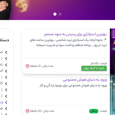
بهترین استراتژی برای رسیدن به سود مستمر
دسته
📌 نحوه ایجاد یک استراتژی ترید شخصی _بهترین ساعت های
ترید در روز _ برنامه منظم برداشت سود و مدیریت سرمایه
صر
(
قیمت :
85 دلار
تج
مدت زمان :
31 دقیقه
خرید با کیف پول
آم
(
ورود به دنیای هوش مصنوعی
کا
ورود به دنیای هوش مصنوعی برای بهبود زندگی و کار
(
(
وبی
هو
قیمت :
رایگان
مدت زمان :
50 دقیقه