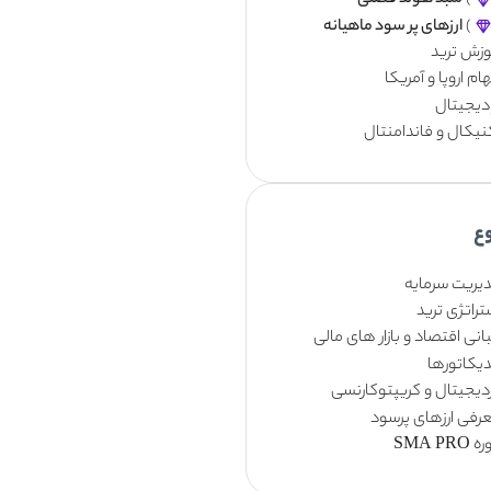
)
سبد هولد فصلی
)
ارزهای پر سود ماهیانه
وزش ترید
م اروپا و آمریکا
 دیجیتال
نیکال و فاندامنتال
ع
یریت سرمایه
راتژی ترید
نی اقتصاد و بازار های مالی
دیکاتورها
زدیجیتال و کریپتوکارنسی
رفی ارزهای پرسود
SMA PRO