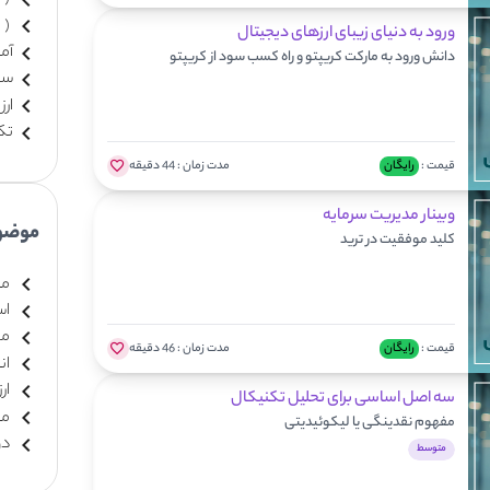
(
(
ورود به دنیای زیبای ارزهای دیجیتال
آم
دانش ورود به مارکت کریپتو و راه کسب سود از کریپتو
سها
ارز
تک
قیمت :
رایگان
مدت زمان :
44 دقیقه
وبینار مدیریت سرمایه
موضو
کلید موفقیت در ترید
مد
است
مبا
قیمت :
رایگان
مدت زمان :
46 دقیقه
ان
ار
سه اصل اساسی برای تحلیل تکنیکال
مع
مفهوم‌ نقدینگی یا لیکوئیدیتی
دوره 
متوسط